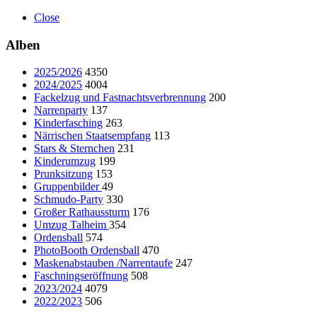
Close
Alben
2025/2026
4350
2024/2025
4004
Fackelzug und Fastnachtsverbrennung
200
Narrenparty
137
Kinderfasching
263
Närrischen Staatsempfang
113
Stars & Sternchen
231
Kinderumzug
199
Prunksitzung
153
Gruppenbilder
49
Schmudo-Party
330
Großer Rathaussturm
176
Umzug Talheim
354
Ordensball
574
PhotoBooth Ordensball
470
Maskenabstauben /Narrentaufe
247
Faschningseröffnung
508
2023/2024
4079
2022/2023
506