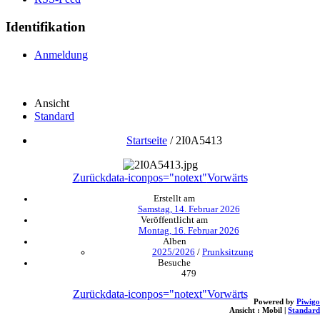
Identifikation
Anmeldung
Ansicht
Standard
Startseite
/
2I0A5413
Zurück
data-iconpos="notext"
Vorwärts
Erstellt am
Samstag, 14. Februar 2026
Veröffentlicht am
Montag, 16. Februar 2026
Alben
2025/2026
/
Prunksitzung
Besuche
479
Zurück
data-iconpos="notext"
Vorwärts
Powered by
Piwigo
Ansicht :
Mobil
|
Standard