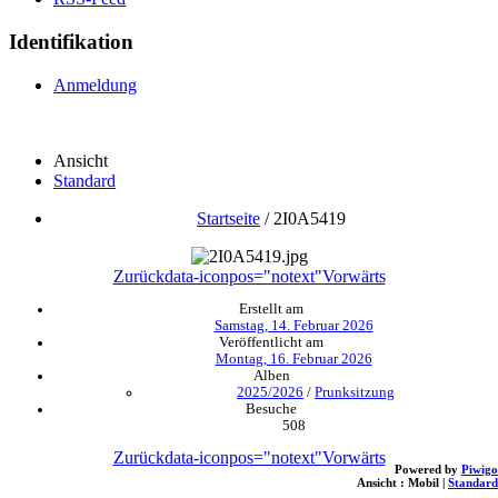
Identifikation
Anmeldung
Ansicht
Standard
Startseite
/
2I0A5419
Zurück
data-iconpos="notext"
Vorwärts
Erstellt am
Samstag, 14. Februar 2026
Veröffentlicht am
Montag, 16. Februar 2026
Alben
2025/2026
/
Prunksitzung
Besuche
508
Zurück
data-iconpos="notext"
Vorwärts
Powered by
Piwigo
Ansicht :
Mobil
|
Standard