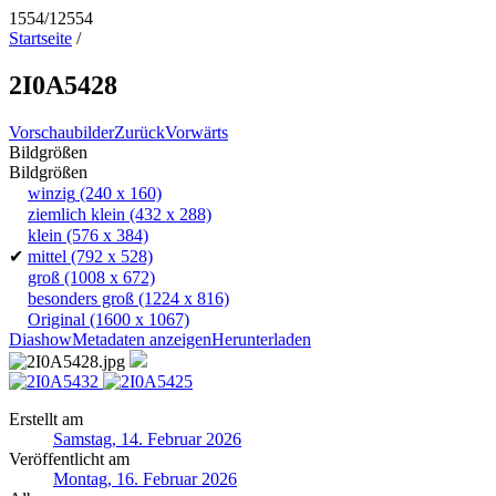
1554/12554
Startseite
/
2I0A5428
Vorschaubilder
Zurück
Vorwärts
Bildgrößen
Bildgrößen
winzig
(240 x 160)
ziemlich klein
(432 x 288)
klein
(576 x 384)
✔
mittel
(792 x 528)
groß
(1008 x 672)
besonders groß
(1224 x 816)
Original
(1600 x 1067)
Diashow
Metadaten anzeigen
Herunterladen
Erstellt am
Samstag, 14. Februar 2026
Veröffentlicht am
Montag, 16. Februar 2026