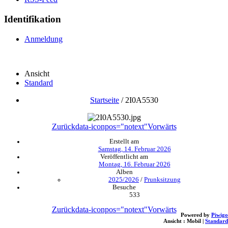
Identifikation
Anmeldung
Ansicht
Standard
Startseite
/
2I0A5530
Zurück
data-iconpos="notext"
Vorwärts
Erstellt am
Samstag, 14. Februar 2026
Veröffentlicht am
Montag, 16. Februar 2026
Alben
2025/2026
/
Prunksitzung
Besuche
533
Zurück
data-iconpos="notext"
Vorwärts
Powered by
Piwigo
Ansicht :
Mobil
|
Standard