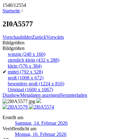
1540/12554
Startseite
/
2I0A5577
Vorschaubilder
Zurück
Vorwärts
Bildgrößen
Bildgrößen
winzig
(240 x 160)
ziemlich klein
(432 x 288)
klein
(576 x 384)
✔
mittel
(792 x 528)
groß
(1008 x 672)
besonders groß
(1224 x 816)
Original
(1600 x 1067)
Diashow
Metadaten anzeigen
Herunterladen
Erstellt am
Samstag, 14. Februar 2026
Veröffentlicht am
Montag, 16. Februar 2026