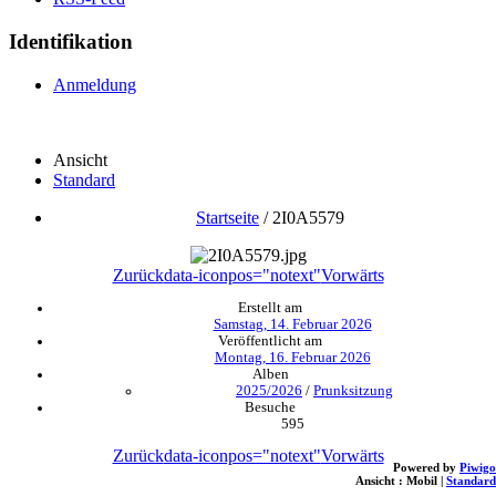
Identifikation
Anmeldung
Ansicht
Standard
Startseite
/
2I0A5579
Zurück
data-iconpos="notext"
Vorwärts
Erstellt am
Samstag, 14. Februar 2026
Veröffentlicht am
Montag, 16. Februar 2026
Alben
2025/2026
/
Prunksitzung
Besuche
595
Zurück
data-iconpos="notext"
Vorwärts
Powered by
Piwigo
Ansicht :
Mobil
|
Standard