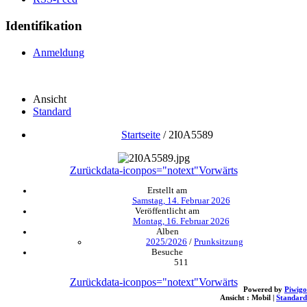
Identifikation
Anmeldung
Ansicht
Standard
Startseite
/
2I0A5589
Zurück
data-iconpos="notext"
Vorwärts
Erstellt am
Samstag, 14. Februar 2026
Veröffentlicht am
Montag, 16. Februar 2026
Alben
2025/2026
/
Prunksitzung
Besuche
511
Zurück
data-iconpos="notext"
Vorwärts
Powered by
Piwigo
Ansicht :
Mobil
|
Standard