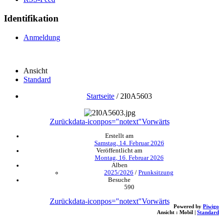
Identifikation
Anmeldung
Ansicht
Standard
Startseite
/
2I0A5603
Zurück
data-iconpos="notext"
Vorwärts
Erstellt am
Samstag, 14. Februar 2026
Veröffentlicht am
Montag, 16. Februar 2026
Alben
2025/2026
/
Prunksitzung
Besuche
590
Zurück
data-iconpos="notext"
Vorwärts
Powered by
Piwigo
Ansicht :
Mobil
|
Standard