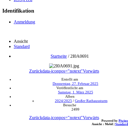
Identifikation
Anmeldung
Ansicht
Standard
Startseite
/
2I0A0691
Zurück
data-iconpos="notext"
Vorwärts
Erstellt am
Donnerstag, 27. Februar 2025
Veröffentlicht am
Samstag, 1. März 2025
Alben
2024/2025
/
Großer Rathaussturm
Besuche
2499
Zurück
data-iconpos="notext"
Vorwärts
Powered by
Piwigo
Ansicht :
Mobil
|
Standard