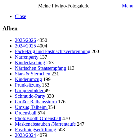
Meine Piwigo-Fotogalerie
Menu
Close
Alben
2025/2026
4350
2024/2025
4004
Fackelzug und Fastnachtsverbrennung
200
Narrenparty
137
Kinderfasching
263
Närrischen Staatsempfang
113
Stars & Sternchen
231
Kinderumzug
199
Prunksitzung
153
Gruppenbilder
49
Schmudo-Party
330
Großer Rathaussturm
176
Umzug Talheim
354
Ordensball
574
PhotoBooth Ordensball
470
Maskenabstauben /Narrentaufe
247
Faschningseröffnung
508
2023/2024
4079