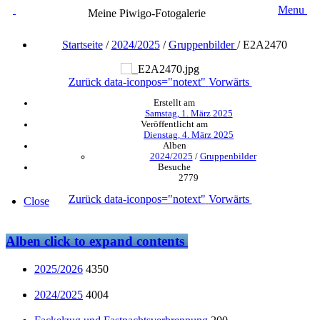
Menu
Meine Piwigo-Fotogalerie
Startseite
/
2024/2025
/
Gruppenbilder
/
E2A2470
Zurück
data-iconpos="notext"
Vorwärts
Erstellt am
Samstag, 1. März 2025
Veröffentlicht am
Dienstag, 4. März 2025
Alben
2024/2025
/
Gruppenbilder
Besuche
2779
Zurück
data-iconpos="notext"
Vorwärts
Close
Alben
click to expand contents
2025/2026
4350
2024/2025
4004