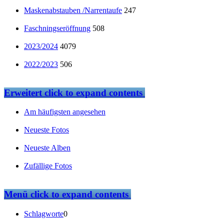
Maskenabstauben /Narrentaufe
247
Faschningseröffnung
508
2023/2024
4079
2022/2023
506
Erweitert
click to expand contents
Am häufigsten angesehen
Neueste Fotos
Neueste Alben
Zufällige Fotos
Menü
click to expand contents
Schlagworte
0