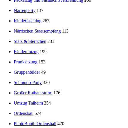
Fackelzug und Fastnachtsverbrennung
200
Narrenparty
137
Kinderfasching
263
Närrischen Staatsempfang
113
Stars & Sternchen
231
Kinderumzug
199
Prunksitzung
153
Gruppenbilder
49
Schmudo-Party
330
Großer Rathaussturm
176
Umzug Talheim
354
Ordensball
574
PhotoBooth Ordensball
470