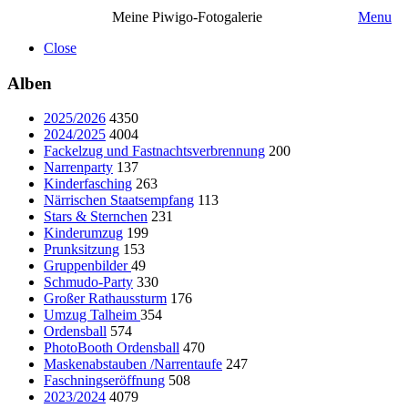
Meine Piwigo-Fotogalerie
Menu
Close
Alben
2025/2026
4350
2024/2025
4004
Fackelzug und Fastnachtsverbrennung
200
Narrenparty
137
Kinderfasching
263
Närrischen Staatsempfang
113
Stars & Sternchen
231
Kinderumzug
199
Prunksitzung
153
Gruppenbilder
49
Schmudo-Party
330
Großer Rathaussturm
176
Umzug Talheim
354
Ordensball
574
PhotoBooth Ordensball
470
Maskenabstauben /Narrentaufe
247
Faschningseröffnung
508
2023/2024
4079