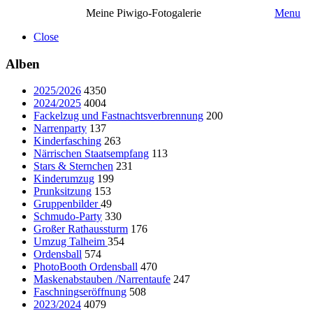
Meine Piwigo-Fotogalerie
Menu
Close
Alben
2025/2026
4350
2024/2025
4004
Fackelzug und Fastnachtsverbrennung
200
Narrenparty
137
Kinderfasching
263
Närrischen Staatsempfang
113
Stars & Sternchen
231
Kinderumzug
199
Prunksitzung
153
Gruppenbilder
49
Schmudo-Party
330
Großer Rathaussturm
176
Umzug Talheim
354
Ordensball
574
PhotoBooth Ordensball
470
Maskenabstauben /Narrentaufe
247
Faschningseröffnung
508
2023/2024
4079