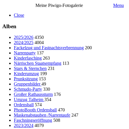
Meine Piwigo-Fotogalerie
Menu
Close
Alben
2025/2026
4350
2024/2025
4004
Fackelzug und Fastnachtsverbrennung
200
Narrenparty
137
Kinderfasching
263
Närrischen Staatsempfang
113
Stars & Sternchen
231
Kinderumzug
199
Prunksitzung
153
Gruppenbilder
49
Schmudo-Party
330
Großer Rathaussturm
176
Umzug Talheim
354
Ordensball
574
PhotoBooth Ordensball
470
Maskenabstauben /Narrentaufe
247
Faschningseröffnung
508
2023/2024
4079