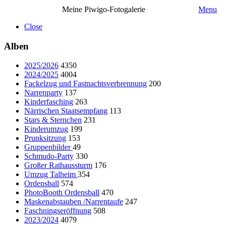
Meine Piwigo-Fotogalerie
Menu
Close
Alben
2025/2026
4350
2024/2025
4004
Fackelzug und Fastnachtsverbrennung
200
Narrenparty
137
Kinderfasching
263
Närrischen Staatsempfang
113
Stars & Sternchen
231
Kinderumzug
199
Prunksitzung
153
Gruppenbilder
49
Schmudo-Party
330
Großer Rathaussturm
176
Umzug Talheim
354
Ordensball
574
PhotoBooth Ordensball
470
Maskenabstauben /Narrentaufe
247
Faschningseröffnung
508
2023/2024
4079