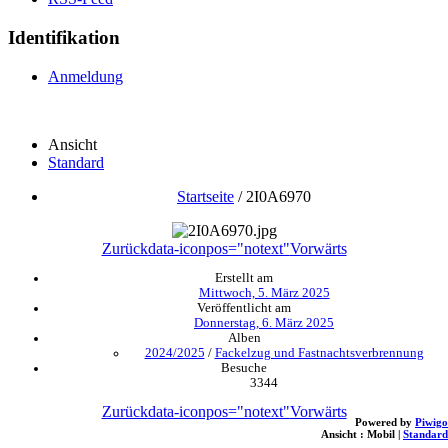
Identifikation
Anmeldung
Ansicht
Standard
Startseite
/
2I0A6970
Zurück
data-iconpos="notext"
Vorwärts
Erstellt am
Mittwoch, 5. März 2025
Veröffentlicht am
Donnerstag, 6. März 2025
Alben
2024/2025
/
Fackelzug und Fastnachtsverbrennung
Besuche
3344
Zurück
data-iconpos="notext"
Vorwärts
Powered by
Piwigo
Ansicht :
Mobil
|
Standard