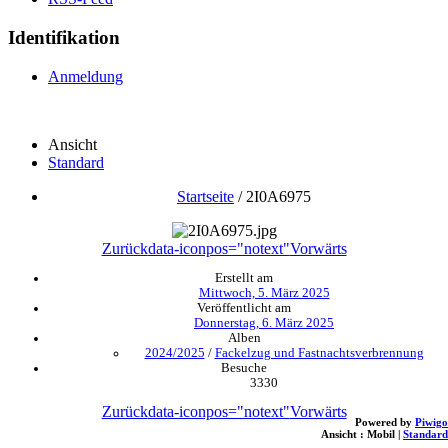
Identifikation
Anmeldung
Ansicht
Standard
Startseite
/
2I0A6975
Zurück
data-iconpos="notext"
Vorwärts
Erstellt am
Mittwoch, 5. März 2025
Veröffentlicht am
Donnerstag, 6. März 2025
Alben
2024/2025
/
Fackelzug und Fastnachtsverbrennung
Besuche
3330
Zurück
data-iconpos="notext"
Vorwärts
Powered by
Piwigo
Ansicht :
Mobil
|
Standard