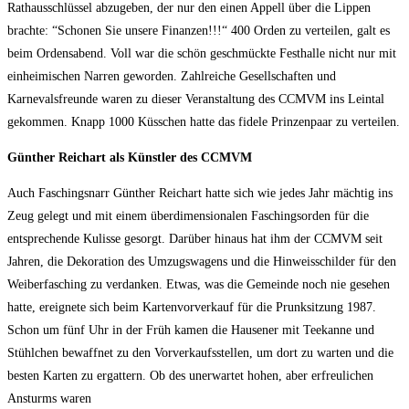
Rathausschlüssel abzugeben, der nur den einen Appell über die Lippen
brachte: “Schonen Sie unsere Finanzen!!!“ 400 Orden zu verteilen, galt es
beim Ordensabend. Voll war die schön geschmückte Festhalle nicht nur mit
einheimischen Narren geworden. Zahlreiche Gesellschaften und
Karnevalsfreunde waren zu dieser Veranstaltung des CCMVM ins Leintal
gekommen. Knapp 1000 Küsschen hatte das fidele Prinzenpaar zu verteilen.
Günther Reichart als Künstler des CCMVM
Auch Faschingsnarr Günther Reichart hatte sich wie jedes Jahr mächtig ins
Zeug gelegt und mit einem überdimensionalen Faschingsorden für die
entsprechende Kulisse gesorgt. Darüber hinaus hat ihm der CCMVM seit
Jahren, die Dekoration des Umzugswagens und die Hinweisschilder für den
Weiberfasching zu verdanken. Etwas, was die Gemeinde noch nie gesehen
hatte, ereignete sich beim Kartenvorverkauf für die Prunksitzung 1987.
Schon um fünf Uhr in der Früh kamen die Hausener mit Teekanne und
Stühlchen bewaffnet zu den Vorverkaufsstellen, um dort zu warten und die
besten Karten zu ergattern. Ob des unerwartet hohen, aber erfreulichen
Ansturms waren