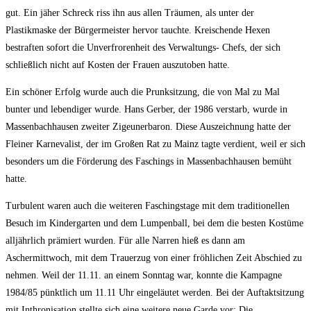
gut. Ein jäher Schreck riss ihn aus allen Träumen, als unter der
Plastikmaske der Bürgermeister hervor tauchte. Kreischende Hexen
bestraften sofort die Unverfrorenheit des Verwaltungs- Chefs, der sich
schließlich nicht auf Kosten der Frauen auszutoben hatte.
Ein schöner Erfolg wurde auch die Prunksitzung, die von Mal zu Mal
bunter und lebendiger wurde. Hans Gerber, der 1986 verstarb, wurde in
Massenbachhausen zweiter Zigeunerbaron. Diese Auszeichnung hatte der
Fleiner Karnevalist, der im Großen Rat zu Mainz tagte verdient, weil er sich
besonders um die Förderung des Faschings in Massenbachhausen bemüht
hatte.
Turbulent waren auch die weiteren Faschingstage mit dem traditionellen
Besuch im Kindergarten und dem Lumpenball, bei dem die besten Kostüme
alljährlich prämiert wurden. Für alle Narren hieß es dann am
Aschermittwoch, mit dem Trauerzug von einer fröhlichen Zeit Abschied zu
nehmen. Weil der 11.11. an einem Sonntag war, konnte die Kampagne
1984/85 pünktlich um 11.11 Uhr eingeläutet werden. Bei der Auftaktsitzung
mit Inthronisation stellte sich eine weitere neue Garde vor: Die