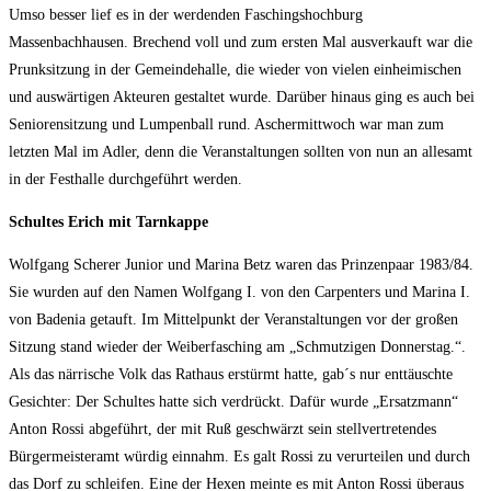
Umso besser lief es in der werdenden Faschingshochburg
Massenbachhausen. Brechend voll und zum ersten Mal ausverkauft war die
Prunksitzung in der Gemeindehalle, die wieder von vielen einheimischen
und auswärtigen Akteuren gestaltet wurde. Darüber hinaus ging es auch bei
Seniorensitzung und Lumpenball rund. Aschermittwoch war man zum
letzten Mal im Adler, denn die Veranstaltungen sollten von nun an allesamt
in der Festhalle durchgeführt werden.
Schultes Erich mit Tarnkappe
Wolfgang Scherer Junior und Marina Betz waren das Prinzenpaar 1983/84.
Sie wurden auf den Namen Wolfgang I. von den Carpenters und Marina I.
von Badenia getauft. Im Mittelpunkt der Veranstaltungen vor der großen
Sitzung stand wieder der Weiberfasching am „Schmutzigen Donnerstag.“.
Als das närrische Volk das Rathaus erstürmt hatte, gab´s nur enttäuschte
Gesichter: Der Schultes hatte sich verdrückt. Dafür wurde „Ersatzmann“
Anton Rossi abgeführt, der mit Ruß geschwärzt sein stellvertretendes
Bürgermeisteramt würdig einnahm. Es galt Rossi zu verurteilen und durch
das Dorf zu schleifen. Eine der Hexen meinte es mit Anton Rossi überaus