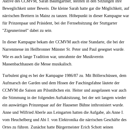
Aktive des CCMVM, Sarah Baumgärtner, stellten in den Sitzungen ihre
Beweglichkeit unter Beweis. Die kleine Sarah hatte gar die Möglichkeit, auf
närrischen Brettern in Mainz zu tanzen. Höhepunkt in dieser Kampagne war
für Prinzenpaar und Präsident, bei der Fernsehsitzung der Stuttgarter
“Zigeunerinsel“ dabei zu sein.
In dieser Kampagne bekam der CCMVM auch eine Standarte, die bei der
Narrenmesse im Heilbronner Münster St. Peter und Paul gesegnet wurde.
Wie es auch lange Tradition war, umrahmte der Musikverein
Massenbachhausen die Messe musikalisch.
Turbulent ging es bei der Kampagne 1986/87 zu. Mit Böllerschüssen, dem
Aufmarsch der Garden und dem Hissen der Faschingsfahne läutete der
CCMVM die Saison am Pilsstübchen ein. Heiter und ausgelassen war auch
die Stimmung in der folgenden Auftaktsitzung, bei der seit langem wieder
ein auswärtiges Prinzenpaar auf der Hausener Bühne inthronisiert wurde.
Anne und Wilfried Aberle aus Leingarten hatten die Aufgabe, als Anne I.
vom Heuchelberg und Abi I. von Elektronika die närrischen Geschäfte des
Ortes zu führen. Zunächst hatte Bürgermeister Erich Schott seinen