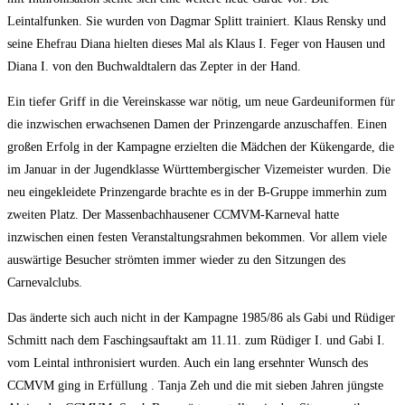
Leintalfunken. Sie wurden von Dagmar Splitt trainiert. Klaus Rensky und
seine Ehefrau Diana hielten dieses Mal als Klaus I. Feger von Hausen und
Diana I. von den Buchwaldtalern das Zepter in der Hand.
Ein tiefer Griff in die Vereinskasse war nötig, um neue Gardeuniformen für
die inzwischen erwachsenen Damen der Prinzengarde anzuschaffen. Einen
großen Erfolg in der Kampagne erzielten die Mädchen der Kükengarde, die
im Januar in der Jugendklasse Württembergischer Vizemeister wurden. Die
neu eingekleidete Prinzengarde brachte es in der B-Gruppe immerhin zum
zweiten Platz. Der Massenbachhausener CCMVM-Karneval hatte
inzwischen einen festen Veranstaltungsrahmen bekommen. Vor allem viele
auswärtige Besucher strömten immer wieder zu den Sitzungen des
Carnevalclubs.
Das änderte sich auch nicht in der Kampagne 1985/86 als Gabi und Rüdiger
Schmitt nach dem Faschingsauftakt am 11.11. zum Rüdiger I. und Gabi I.
vom Leintal inthronisiert wurden. Auch ein lang ersehnter Wunsch des
CCMVM ging in Erfüllung . Tanja Zeh und die mit sieben Jahren jüngste