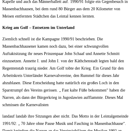
Kapelle und auch das Männerballett auf. 1990/91 folgte ein Gegenbesuch in
Massenbachhausen, bei dem rund 80 Bürger aus dem 20 Kilometer von
Meisen entfernten Städtchen das Leintal kennen lernten.
Krieg am Golf – Entsetzen im Unterland
Ziemlich schnell ist die Kampagne 1990/91 beschrieben. Die
Massenbachhausener kamen noch dazu, bei einer schwungvollen
Auftaktsitzung ihr neues Prinzenpaar John Schaaf und Annette Schmitt
einzusetzen. Annette I. und John I. von der Käthchenstadt legten bald den
Regentenstab traurig nieder. Am Golf tobte der Krieg. Ein Grund für den
Arbeitskreis Unterländer Karnevalvereine, den Rummel für dieses Jahr
abzublasen. Diese Entscheidung hatte natürlich ein großes Loch in den
Sparstrumpf des Vereins gerissen. „ Fast kalte Füße bekommen“ haben die
Narren, als dann der Bürgerkrieg in Jugoslawien aufflammte. Dieses Mal
schmissen die Karnevalisten
landauf landab ihre Sitzungen aber nicht. Das Motto in der Leintalgemeinde
1991/92: „ 70 Jahre ohne Pause Musik und Fasching in Massenbachhause“.
Damit knüpften die Narren an das Vereinsjubiläum der Musiker 1992 an.