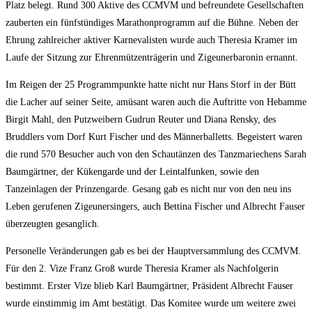
Platz belegt. Rund 300 Aktive des CCMVM und befreundete Gesellschaften
zauberten ein fünfstündiges Marathonprogramm auf die Bühne. Neben der
Ehrung zahlreicher aktiver Karnevalisten wurde auch Theresia Kramer im
Laufe der Sitzung zur Ehrenmützenträgerin und Zigeunerbaronin ernannt.
Im Reigen der 25 Programmpunkte hatte nicht nur Hans Storf in der Bütt
die Lacher auf seiner Seite, amüsant waren auch die Auftritte von Hebamme
Birgit Mahl, den Putzweibern Gudrun Reuter und Diana Rensky, des
Bruddlers vom Dorf Kurt Fischer und des Männerballetts. Begeistert waren
die rund 570 Besucher auch von den Schautänzen des Tanzmariechens Sarah
Baumgärtner, der Kükengarde und der Leintalfunken, sowie den
Tanzeinlagen der Prinzengarde. Gesang gab es nicht nur von den neu ins
Leben gerufenen Zigeunersingers, auch Bettina Fischer und Albrecht Fauser
überzeugten gesanglich.
Personelle Veränderungen gab es bei der Hauptversammlung des CCMVM.
Für den 2. Vize Franz Groß wurde Theresia Kramer als Nachfolgerin
bestimmt. Erster Vize blieb Karl Baumgärtner, Präsident Albrecht Fauser
wurde einstimmig im Amt bestätigt. Das Komitee wurde um weitere zwei