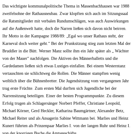
Das wichtigste kommunalpolitische Thema in Massenbachhausen war 1988
zweifelsohne der Rathausneubau. Zwar klopften sich auch im Sitzungssaal
die Ratsmitglieder mit verbalen Rundumschlägen, was auch Auswirkungen
auf die Außenwelt hatte, doch die Narren ließen sich davon nicht beirren.
Ihr Motto in der Kampagne 1988/89: „Egal wo unser Rathaus steht, der
Karneval doch weiter geht.“ Bei der Prunksitzung stieg zum letzten Mal der
Bruddler in die Bütt. Werner Manz sollte ihm ein Jahr später als „ Wächter
von der Mauer“ nachfolgen. Die Aktiven des Männerballetts und die
Gardedamen ließen sich etwas Lustiges einfallen. Bei einem Westerntanz
vertauschten sie schlichtweg die Rollen. Die Männer stampften wenig
weiblich über die Bühnenbretter. Die Jugendsitzung vom vergangenen Jahr
trug erste Früchte. Zum ersten Mal durften sich Jugendliche bei der
Narrensitzung beteiligen. Einer der besten Programmpunkte. Zu diesem
Erfolg trugen als Schlagersänger Norbert Pfeffer, Christiane Leopold,
Michael Körner, Gerd Heckler, Katharina Baumgärtner, Alexander Betz,
Michael Reiter und als Ansagerin Sabine Wittmann bei. Marlies und Heinz
Kunert führten als Prinzenpaar Marlies I. von der langen Ruhr und Heinz I.
von der knorrigen Buche die Amtsgeschäfte.