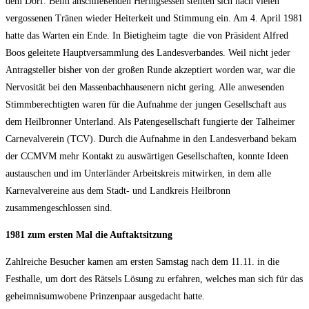
dem Dorf. Beim anschließenden Heringsessen stellten sich nach vielen
vergossenen Tränen wieder Heiterkeit und Stimmung ein. Am 4. April 1981
hatte das Warten ein Ende. In Bietigheim tagte die von Präsident Alfred
Boos geleitete Hauptversammlung des Landesverbandes. Weil nicht jeder
Antragsteller bisher von der großen Runde akzeptiert worden war, war die
Nervosität bei den Massenbachhausenern nicht gering. Alle anwesenden
Stimmberechtigten waren für die Aufnahme der jungen Gesellschaft aus
dem Heilbronner Unterland. Als Patengesellschaft fungierte der Talheimer
Carnevalverein (TCV). Durch die Aufnahme in den Landesverband bekam
der CCMVM mehr Kontakt zu auswärtigen Gesellschaften, konnte Ideen
austauschen und im Unterländer Arbeitskreis mitwirken, in dem alle
Karnevalvereine aus dem Stadt- und Landkreis Heilbronn
zusammengeschlossen sind.
1981 zum ersten Mal die Auftaktsitzung
Zahlreiche Besucher kamen am ersten Samstag nach dem 11.11. in die
Festhalle, um dort des Rätsels Lösung zu erfahren, welches man sich für das
geheimnisumwobene Prinzenpaar ausgedacht hatte.