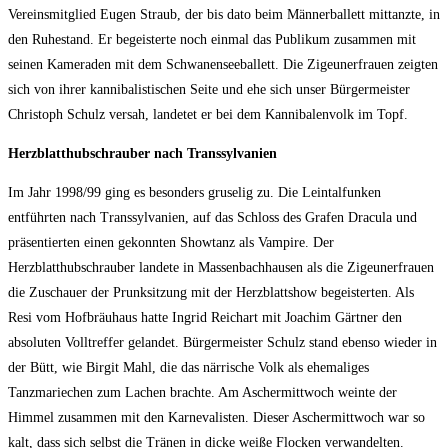
Vereinsmitglied Eugen Straub, der bis dato beim Männerballett mittanzte, in
den Ruhestand. Er begeisterte noch einmal das Publikum zusammen mit
seinen Kameraden mit dem Schwanenseeballett. Die Zigeunerfrauen zeigten
sich von ihrer kannibalistischen Seite und ehe sich unser Bürgermeister
Christoph Schulz versah, landetet er bei dem Kannibalenvolk im Topf.
Herzblatthubschrauber nach Transsylvanien
Im Jahr 1998/99 ging es besonders gruselig zu. Die Leintalfunken
entführten nach Transsylvanien, auf das Schloss des Grafen Dracula und
präsentierten einen gekonnten Showtanz als Vampire. Der
Herzblatthubschrauber landete in Massenbachhausen als die Zigeunerfrauen
die Zuschauer der Prunksitzung mit der Herzblattshow begeisterten. Als
Resi vom Hofbräuhaus hatte Ingrid Reichart mit Joachim Gärtner den
absoluten Volltreffer gelandet. Bürgermeister Schulz stand ebenso wieder in
der Bütt, wie Birgit Mahl, die das närrische Volk als ehemaliges
Tanzmariechen zum Lachen brachte. Am Aschermittwoch weinte der
Himmel zusammen mit den Karnevalisten. Dieser Aschermittwoch war so
kalt, dass sich selbst die Tränen in dicke weiße Flocken verwandelten.