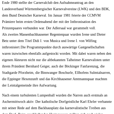
Ende 1980 stellte der Carnevalclub den Aufnahmeantrag an den
Landesverband Württembergischer Karnevalvereine (LWK) und den BDK,
dem Bund Deutscher Karneval. Im Januar 1981 feierte der CCMVM
Prämiere beim ersten Ordensabend der mit der Inthronisation des
Prinzenpaares verbunden war. Der Adlersaal war gerammelt voll.
Als zweites Massenbachhausener Regentenpaar wurden Irene und Dieter
Betz unter dem Titel Didi I. von Musica und Irene I. von Wilfing
inthronisiert.Die Programmpunkte durch auswärtige Gastgesellschaften
waren inzwischen ebenfalls aufgestockt worden. Mit dabei waren neben den
eigenen Akteuren nicht nur die altbekannten Talheimer Karnevalisten unter
ihrem Präsident Bernhard Geiger, auch der Böckinger Fanfarenzug, die
Stadtgarde Pforzheim, die Binswanger Boschurle, Ellhofens Sulmtalnarren,
die Eppinger Hexenzunft und das Kirchhausener Amtmannspaar machten
der Leintalgemeinde ihre Aufwartung.
Nach einem turbulenten Lumpenball wurden die Narren auch erstmals an
Aschermittwoch aktiv. Der katholische Dorfgeistliche Karl Ehrler verbannte
mit seiner Rede auf dem Backhausplatz das karnevalistische Treiben aus