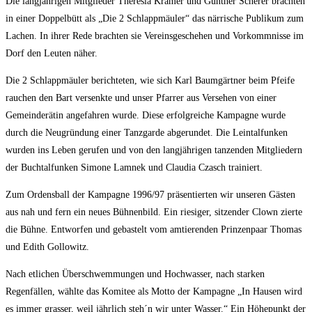
Die langjährigen Mitglieder Theresia Kramer und Günther Scherer brachten
in einer Doppelbütt als „Die 2 Schlappmäuler“ das närrische Publikum zum
Lachen. In ihrer Rede brachten sie Vereinsgeschehen und Vorkommnisse im
Dorf den Leuten näher.
Die 2 Schlappmäuler berichteten, wie sich Karl Baumgärtner beim Pfeife
rauchen den Bart versenkte und unser Pfarrer aus Versehen von einer
Gemeinderätin angefahren wurde. Diese erfolgreiche Kampagne wurde
durch die Neugründung einer Tanzgarde abgerundet. Die Leintalfunken
wurden ins Leben gerufen und von den langjährigen tanzenden Mitgliedern
der Buchtalfunken Simone Lamnek und Claudia Czasch trainiert.
Zum Ordensball der Kampagne 1996/97 präsentierten wir unseren Gästen
aus nah und fern ein neues Bühnenbild. Ein riesiger, sitzender Clown zierte
die Bühne. Entworfen und gebastelt vom amtierenden Prinzenpaar Thomas
und Edith Gollowitz.
Nach etlichen Überschwemmungen und Hochwasser, nach starken
Regenfällen, wählte das Komitee als Motto der Kampagne „In Hausen wird
es immer grasser, weil jährlich steh´n wir unter Wasser.“ Ein Höhepunkt der