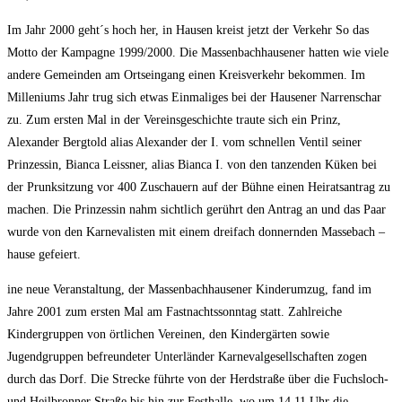
Im Jahr 2000 geht´s hoch her, in Hausen kreist jetzt der Verkehr So das
Motto der Kampagne 1999/2000. Die Massenbachhausener hatten wie viele
andere Gemeinden am Ortseingang einen Kreisverkehr bekommen. Im
Milleniums Jahr trug sich etwas Einmaliges bei der Hausener Narrenschar
zu. Zum ersten Mal in der Vereinsgeschichte traute sich ein Prinz,
Alexander Bergtold alias Alexander der I. vom schnellen Ventil seiner
Prinzessin, Bianca Leissner, alias Bianca I. von den tanzenden Küken bei
der Prunksitzung vor 400 Zuschauern auf der Bühne einen Heiratsantrag zu
machen. Die Prinzessin nahm sichtlich gerührt den Antrag an und das Paar
wurde von den Karnevalisten mit einem dreifach donnernden Massebach –
hause gefeiert.
ine neue Veranstaltung, der Massenbachhausener Kinderumzug, fand im
Jahre 2001 zum ersten Mal am Fastnachtssonntag statt. Zahlreiche
Kindergruppen von örtlichen Vereinen, den Kindergärten sowie
Jugendgruppen befreundeter Unterländer Karnevalgesellschaften zogen
durch das Dorf. Die Strecke führte von der Herdstraße über die Fuchsloch-
und Heilbronner Straße bis hin zur Festhalle, wo um 14.11 Uhr die