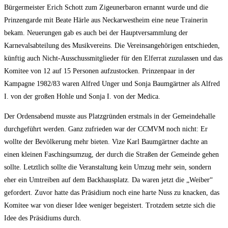
Bürgermeister Erich Schott zum Zigeunerbaron ernannt wurde und die
Prinzengarde mit Beate Härle aus Neckarwestheim eine neue Trainerin
bekam. Neuerungen gab es auch bei der Hauptversammlung der
Karnevalsabteilung des Musikvereins. Die Vereinsangehörigen entschieden,
künftig auch Nicht-Ausschussmitglieder für den Elferrat zuzulassen und das
Komitee von 12 auf 15 Personen aufzustocken. Prinzenpaar in der
Kampagne 1982/83 waren Alfred Unger und Sonja Baumgärtner als Alfred
I. von der großen Hohle und Sonja I. von der Medica.
Der Ordensabend musste aus Platzgründen erstmals in der Gemeindehalle
durchgeführt werden. Ganz zufrieden war der CCMVM noch nicht: Er
wollte der Bevölkerung mehr bieten. Vize Karl Baumgärtner dachte an
einen kleinen Faschingsumzug, der durch die Straßen der Gemeinde gehen
sollte. Letztlich sollte die Veranstaltung kein Umzug mehr sein, sondern
eher ein Umtreiben auf dem Backhausplatz. Da waren jetzt die „Weiber“
gefordert. Zuvor hatte das Präsidium noch eine harte Nuss zu knacken, das
Komitee war von dieser Idee weniger begeistert. Trotzdem setzte sich die
Idee des Präsidiums durch.