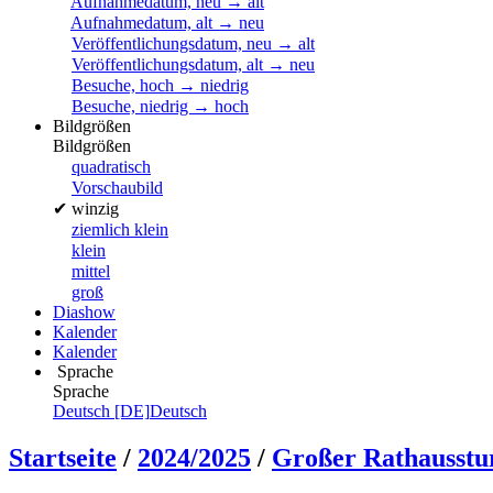
Aufnahmedatum, neu → alt
Aufnahmedatum, alt → neu
Veröffentlichungsdatum, neu → alt
Veröffentlichungsdatum, alt → neu
Besuche, hoch → niedrig
Besuche, niedrig → hoch
Bildgrößen
Bildgrößen
quadratisch
Vorschaubild
✔
winzig
ziemlich klein
klein
mittel
groß
Diashow
Kalender
Kalender
Sprache
Sprache
Deutsch [DE]
Deutsch
Startseite
/
2024/2025
/
Großer Rathausst