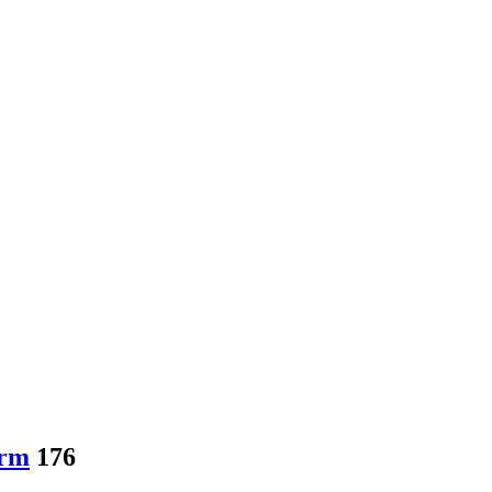
urm
176