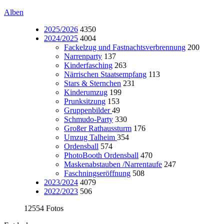
Alben
2025/2026
4350
2024/2025
4004
Fackelzug und Fastnachtsverbrennung
200
Narrenparty
137
Kinderfasching
263
Närrischen Staatsempfang
113
Stars & Sternchen
231
Kinderumzug
199
Prunksitzung
153
Gruppenbilder
49
Schmudo-Party
330
Großer Rathaussturm
176
Umzug Talheim
354
Ordensball
574
PhotoBooth Ordensball
470
Maskenabstauben /Narrentaufe
247
Faschningseröffnung
508
2023/2024
4079
2022/2023
506
12554 Fotos